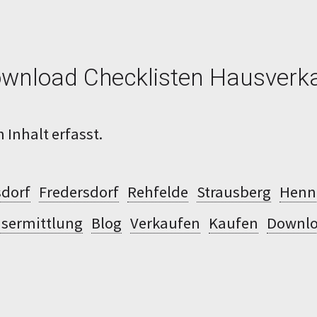
wnload Checklisten Hausverk
 Inhalt erfasst.
sdorf
Fredersdorf
Rehfelde
Strausberg
Henn
isermittlung
Blog
Verkaufen
Kaufen
Downl