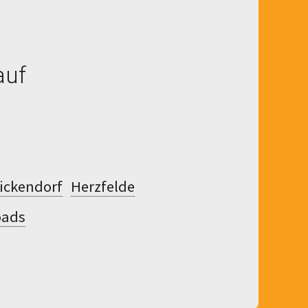
auf
ickendorf
Herzfelde
oads